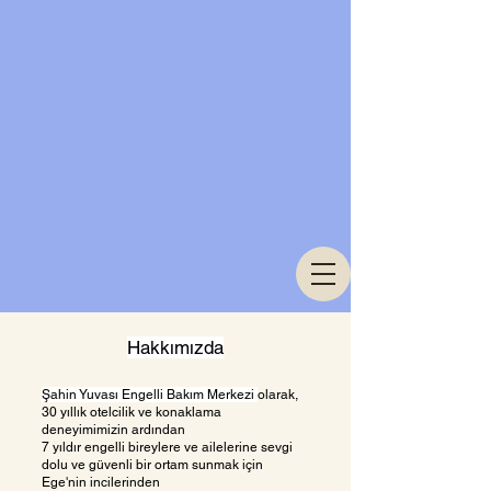
Hakkımızda
Şahin Yuvas
ı Engelli Bakım Merkezi
olarak,
30 yıllık otelcilik ve konaklama
deneyimimizin ardından
7 yıldır engelli bireylere ve ailelerine sevgi
dolu ve güvenli bir ortam sunmak için
Ege'nin incilerinden